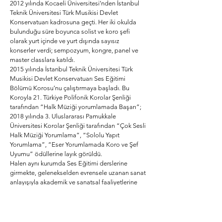
2012 yılında Kocaeli Üniversitesi’nden İstanbul
Teknik Üniversitesi Türk Musikisi Devlet
Konservatuarı kadrosuna geçti. Her iki okulda
bulunduğu süre boyunca solist ve koro şefi
olarak yurt içinde ve yurt dışında sayısız
konserler verdi; sempozyum, kongre, panel ve
master classlara katıldı.
2015 yılında İstanbul Teknik Üniversitesi Türk
Musikisi Devlet Konservatuarı Ses Eğitimi
Bölümü Korosu’nu çalıştırmaya başladı. Bu
Koroyla 21. Türkiye Polifonik Korolar Şenliği
tarafından “Halk Müziği yorumlamada Başarı”;
2018 yılında 3. Uluslararası Pamukkale
Üniversitesi Korolar Şenliği tarafından “Çok Sesli
Halk Müziği Yorumlama”, “Sololu Yapıt
Yorumlama”, “Eser Yorumlamada Koro ve Şef
Uyumu” ödüllerine layık görüldü.
Halen aynı kurumda Ses Eğitimi derslerine
girmekte, gelenekselden evrensele uzanan sanat
anlayışıyla akademik ve sanatsal faaliyetlerine
devam etmektedir
Başlangıç Türk Müziği
Tadımlık w
orkshop,
süre: 1,5 saat