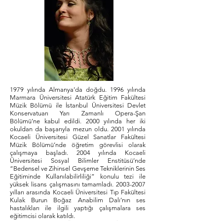
1979 yılında Almanya’da doğdu. 1996 yılında
Marmara Üniversitesi Atatürk Eğitim Fakültesi
Müzik Bölümü ile İstanbul Üniversitesi Devlet
Konservatuarı Yarı Zamanlı Opera-Şan
Bölümü’ne kabul edildi. 2000 yılında her iki
okuldan da başarıyla mezun oldu. 2001 yılında
Kocaeli Üniversitesi Güzel Sanatlar Fakültesi
Müzik Bölümü’nde öğretim görevlisi olarak
çalışmaya başladı. 2004 yılında Kocaeli
Üniversitesi Sosyal Bilimler Enstitüsü’nde
“Bedensel ve Zihinsel Gevşeme Tekniklerinin Ses
Eğitiminde Kullanılabilirliliği” konulu tezi ile
yüksek lisans çalışmasını tamamladı.
2003-2007
yılları arasında Kocaeli Üniversitesi Tıp Fakültesi
Kulak Burun Boğaz Anabilim Dalı’nın ses
hastalıkları ile ilgili yaptığı çalışmalara ses
eğitimcisi olarak katıldı.