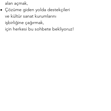
alan açmak,
Çözüme giden yolda destekçileri
ve kültür sanat kurumlarını
işbirliğine çağırmak,
için herkesi bu sohbete bekliyoruz!
ARTER Sevgi
Gönül Oditoryumu
25.08.2023
15:30 - 17:30