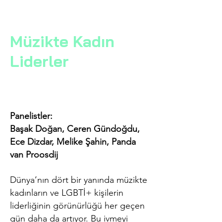
Müzikte Kadın
Liderler
Panelistler:
Başak Doğan, Ceren Gündoğdu,
Ece Dizdar, Melike Şahin, Panda
van Proosdij
Dünya’nın dört bir yanında müzikte
kadınların ve LGBTİ+ kişiler
in
liderli
ğinin gö
rünürlüğü her geçen
gün daha da artıyor. Bu ivmeyi