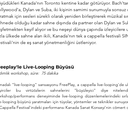
yüdükleri Kanada'nın Toronto kentine kadar götürüyor. Bach'tan
llywood'a, Dylan ve Suba, iki kişinin samimi sunumuyla sonsuz çe
ratmak için sesleri sürekli olarak yeniden birleştirerek müzikal sın
hnede olduğu kadar sahne dışında da partner olan Dylan ve Sub
şfetmekten keyif alıyor ve bu neşeyi dünya çapında izleyicilere ul
zla ülkede sahne alan ikili, Kanada'nın tek a cappella festivali S
stivali'nin de eş sanat yönetmenliğini üstleniyor.
Freeplay'le Live-Looping Büyüsü
dımlık
workshop, süre: 75 dakika
anadalı "live-looping" sansasyonu FreePlay, a cappella live-looping'de ulu
yirciler bu virtüözlerin sahnelerini "büyüleyici" diye nitel
rkshop/performans deneyiminde live-looping düzenlemelerindeki sırları
ve-looping büyünü yaratmaları için tüyolar, yöntemler ve teknikler sunuy
Cappella Festival'indeki performansı Kanada Sanat Konseyi'nin cömert 