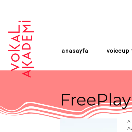
CONTEMPORARY VOCAL CENTER
anasayfa
voiceup 
FreePlay
A 
Av