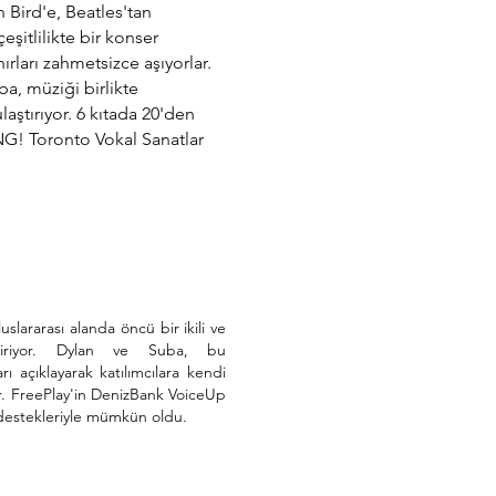
 Bird'e, Beatles'tan
şitlilikte bir konser
ırları zahmetsizce aşıyorlar.
a, müziği birlikte
aştırıyor. 6 kıtada 20'den
ING! Toronto Vokal Sanatlar
slararası alanda öncü bir ikili ve
endiriyor. Dylan ve Suba, bu
 açıklayarak katılımcılara kendi
or. FreePlay'in DenizBank VoiceUp
destekleriyle mümkün oldu.