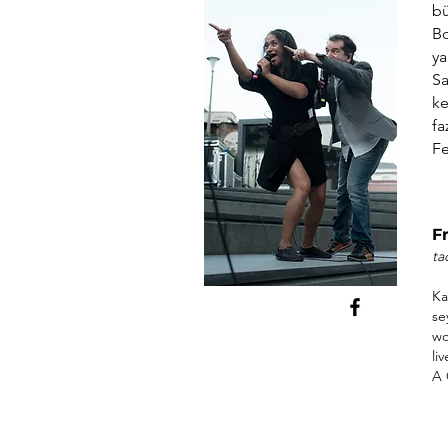
bü
Bo
ya
Sa
ke
fa
Fe
​
ta
​K
se
wo
li
A 