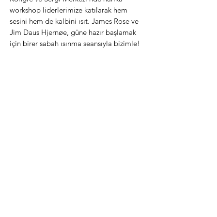
workshop liderlerimize katılarak hem
sesini hem de kalbini ısıt. James Rose ve
Jim Daus Hjernøe, güne hazır başlamak
için birer sabah ısınma seansıyla bizimle!
Peder Karlsson ve James Rose
ile Şarkı Düzenlemek
tadımlık
workshop, süre: 75 dakika
“Moon River” adlı şarkıyı (ve
muhtemelen de başka şarkıları da)
düzenlemek için bir araya gelip fikir
alışverişi yapacağımız interaktif oturuma
hoş geldin! Peder ve James ile çevrimiçi
atölyede birkaç örnek şarkı söyleyeceğiz,
katılımcılarla çeşitli seçenekleri
tartışacağız ve bir şarkıda yapılabilecek
farklı seçimler hakkında görüşler alacağız.
Ayrıca bir soru-cevap oturumu da