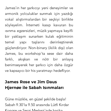
James'in her şarkıcıyı yeni deneyimler ve
armonik yolculuklar sunmak için yazdığı
vokal alıştırmalardan bir seçkiyi birlikte
söyleyelim. İnterneti kasıp kavuran bu
ısınma egzersizleri, müzik yapmaya keyifli
bir yaklaşım sunarken kulak eğitiminin
temel yapı taşlarını derinleştirerek
güçlendiriyor. Non-binary (ikilik dışı) olan
James, bu workshop'ta sese dair daha
farklı, akışkan ve nötr bir anlayış
benimseyerek her şarkıcı için daha özgür
ve kapsayıcı bir his yaratmayı hedefliyor.
James Rose ve Jim Daus
Hjernøe ile Sabah Isınmaları
Güne müzikle, en güzel şekilde başla!
Sabah 9.30'la 9.50 arasında Lütfi Kırdar
Kongre ve Sergi Merkezi'nde harika