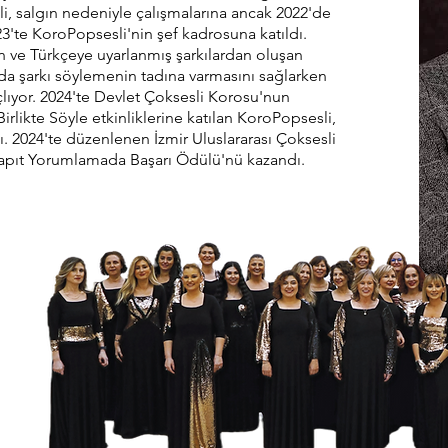
li, salgın nedeniyle çalışmalarına ancak 2022'de
3'te KoroPopsesli'nin şef kadrosuna katıldı.
n ve Türkçeye uyarlanmış şarkılardan oluşan
oda şarkı söylemenin tadına varmasını sağlarken
çlıyor. 2024'te Devlet Çoksesli Korosu'nun
rlikte Söyle etkinliklerine katılan KoroPopsesli,
tı. 2024'te düzenlenen İzmir Uluslararası Çoksesli
i Yapıt Yorumlamada Başarı Ödülü'nü kazandı.