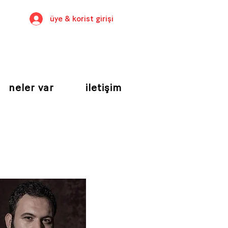
üye & korist girişi
neler var
iletişim