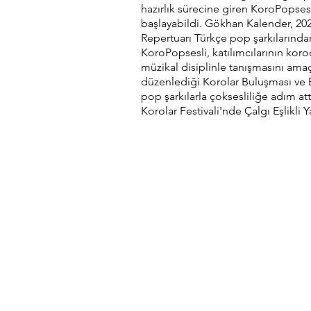
hazırlık sürecine giren KoroPopses
başlayabildi. Gökhan Kalender, 202
Repertuarı Türkçe pop şarkılarında
KoroPopsesli, katılımcılarının kor
müzikal disiplinle tanışmasını ama
düzenlediği Korolar Buluşması ve Bi
pop şarkılarla çoksesliliğe adım at
Korolar Festivali'nde Çalgı Eşlikl