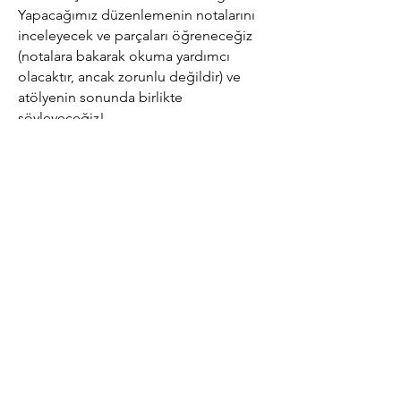
Yapacağımız düzenlemenin notalarını
inceleyecek ve parçaları öğreneceğiz
(notalara bakarak okuma yardımcı
olacaktır, ancak zorunlu değildir) ve
atölyenin sonunda birlikte
söyleyeceğiz!
Acemi veya deneyimli bir şarkıcı
olmanız fark etmez. Sadece açık bir
zihin ve sesiniz olması yeterli, bu
yüzden konfor alanınızın dışına
çıkmaya ve yeni ve harika bir deneyim
yaşamaya hazır olun.
dinle
paylaş
yaz