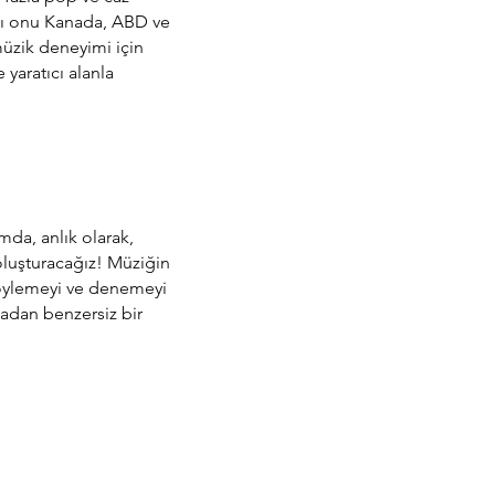
sı onu Kanada, ABD ve
müzik deneyimi için
 yaratıcı alanla
mda, anlık olarak,
oluşturacağız! Müziğin
ı söylemeyi ve denemeyi
adan benzersiz bir