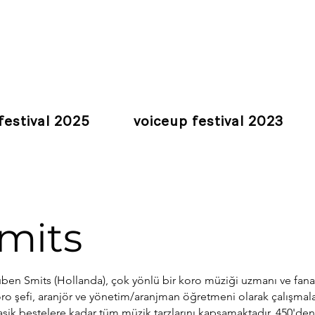
festival 2025
voiceup festival 2023
mits
ben Smits (Hollanda), çok yönlü bir koro müziği uzmanı ve fanati
ro şefi, aranjör ve yönetim/aranjman öğretmeni olarak çalışmala
asik bestelere kadar tüm müzik tarzlarını kapsamaktadır. 450'den