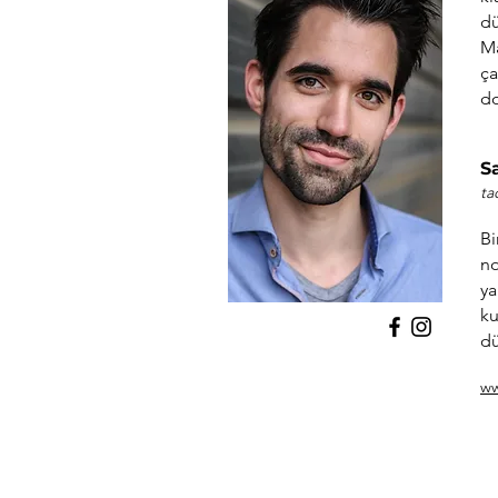
dü
Ma
ça
do
S
ta
Bi
no
ya
ku
dü
ww