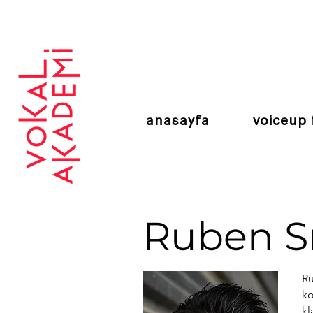
CONTEMPORARY VOCAL CENTER
anasayfa
voiceup 
Ruben S
Ru
ko
kl