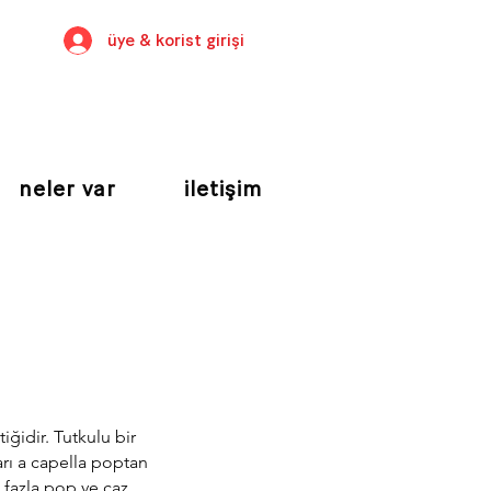
üye & korist girişi
neler var
iletişim
ğidir. Tutkulu bir
rı a capella poptan
 fazla pop ve caz