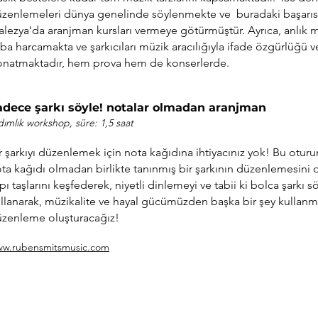
zenlemeleri dünya genelinde söylenmekte ve buradaki başarı
lezya'da aranjman kursları vermeye götürmüştür. Ayrıca, anlık 
ba harcamakta ve şarkıcıları müzik aracılığıyla ifade özgürlüğü ve
natmaktadır, hem prova hem de konserlerde.
adece şarkı söyle! notalar olmadan aranjman
dımlık workshop, süre
: 1,5 saat
r şarkıyı düzenlemek için nota kağıdına ihtiyacınız yok! Bu oturu
ta kağıdı olmadan birlikte tanınmış bir şarkının düzenlemesini 
pı taşlarını keşfederek, niyetli dinlemeyi ve tabii ki bolca şark
llanarak, müzikalite ve hayal gücümüzden başka bir şey kullanm
zenleme oluşturacağız!
w.rubensmitsmusic.com