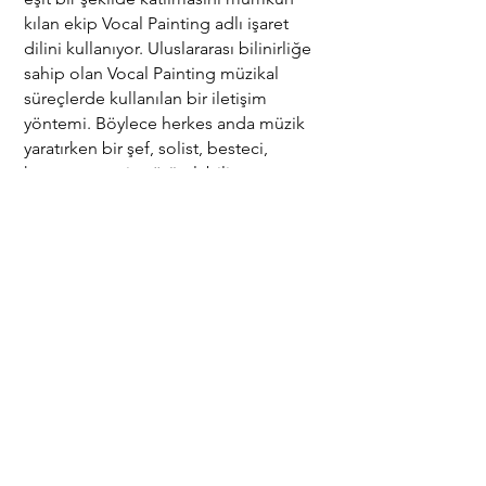
kılan ekip Vocal Painting adlı işaret
dilini kullanıyor. Uluslararası bilinirliğe
sahip olan Vocal Painting müzikal
süreçlerde kullanılan bir iletişim
yöntemi. Böylece herkes anda müzik
yaratırken bir şef, solist, besteci,
konser organizatörü olabiliyor.
Unwritten Sounds için ses, enstrüman;
sahne ise bir oyun alanı ve ekibin
hiçbir performansı bir diğerine
benzemiyor.
dinle
paylaş
yaz