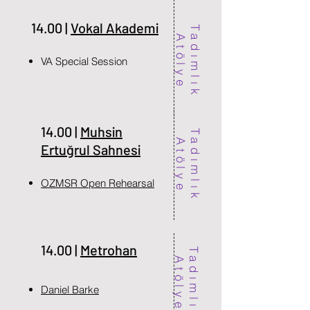
14.00 |
Vokal Akademi
T
d
ı
m
l
ı
k
t
ö
l
y
a
A
e
VA Special Session
14.00 |
Muhsin
T
d
ı
m
l
ı
k
t
ö
l
y
a
A
e
Ertuğrul Sahnesi
OZMSR Open Rehearsal
14.00 |
Metrohan
T
d
ı
m
l
ı
k
t
ö
l
y
a
A
e
Daniel Barke