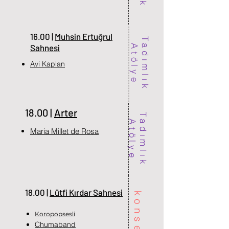
16.00 |
Muhsin Ertuğrul
T
d
ı
m
l
ı
k
t
ö
l
y
Sahnesi
a
A
e
Avi Kaplan
18.00 |
Arter
T
d
ı
m
l
ı
k
t
ö
l
y
a
A
e
Maria Millet de Rosa
18.00 |
Lütfi Kırdar Sahnesi
konser
Koropopsesli
Chumaband