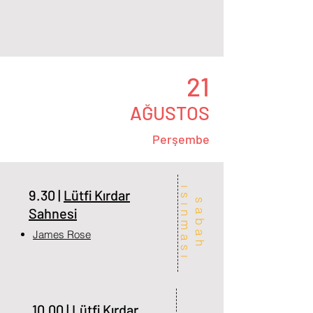
21
AĞUSTOS
Perşembe
ı
ı
9.30 |
Lütfi Kırdar
s
a
b
a
h
s
ı
n
m
a
s
Sahnesi
James Rose
10.00 |
Lütfi Kırdar