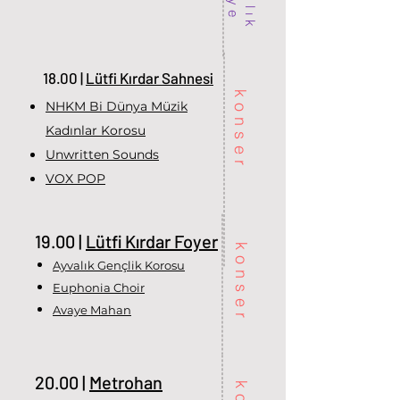
18.00 |
Lütfi Kırdar Sahnesi
konser
NHKM Bi Dünya Müzik
Kadınlar Korosu
Unwritten Sounds
VOX POP
19.00 |
Lütfi Kırdar Foyer
konser
Ayvalık Gençlik Korosu
Euphonia Choir
Avaye Mahan
20.00 |
Metrohan