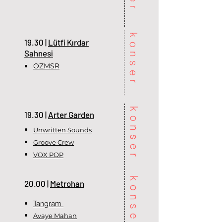
konser
19.30 |
Lütfi Kırdar
Sahnesi
OZMSR
konser
19.30 |
Arter Garden
Unwritten Sounds
Groove Crew
VOX POP
konser
20.00 |
Metrohan
Tangram
Avaye Mahan