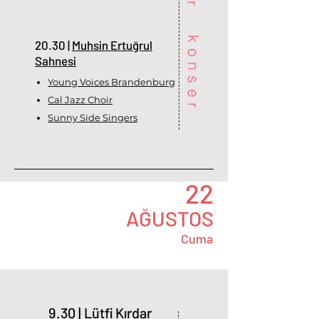
konser
20.30 |
Muhsin Ertuğrul
Sahnesi
Young Voices Brandenburg
Cal Jazz Choir
Sunny Side Singers
22
AĞUSTOS
Cuma
9.30 |
Lütfi Kırdar