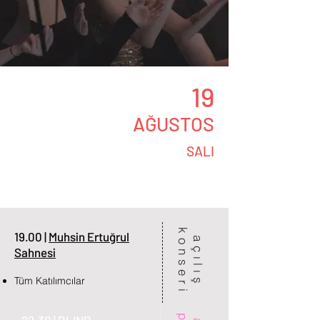
19
AĞUSTOS
SALI
k
i
19.00 |
Muhsin Ertuğrul
a
ç
ı
l
ı
ş
o
n
s
e
r
Sahnesi
Tüm Katılımcılar