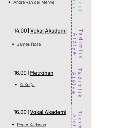
André van der Merwe
14.00 |
Vokal Akademi
T
d
ı
m
l
ı
k
t
ö
l
y
a
A
e
James Rose
T
d
ı
m
l
ı
k
t
ö
l
y
16.00 |
Metrohan
a
A
e
KeKeÇa
16.00 |
Vokal Akademi
T
d
ı
m
l
ı
k
t
ö
l
y
a
A
e
Peder Karlsson