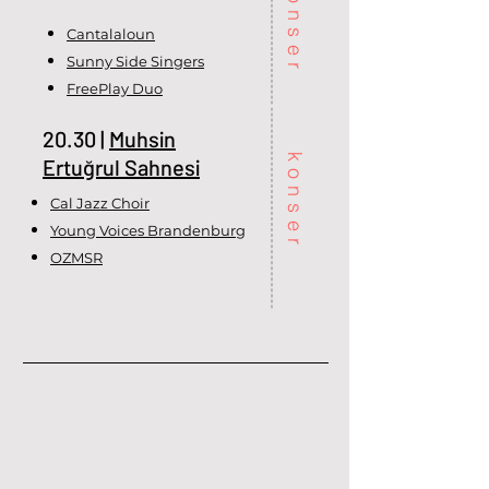
konser
Cantalaloun
Sunny Side Singers
FreePlay Duo
20.30 |
Muhsin
konser
Ertuğrul Sahnesi
Cal Jazz Choir
Young Voices Brandenburg
OZMSR